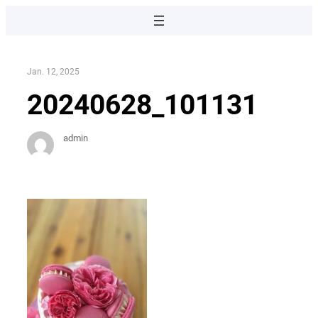
Direkt
zum
Inhalt
wechseln
Jan. 12, 2025
20240628_101131
admin