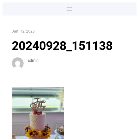
Direkt
zum
Inhalt
wechseln
Jan. 12, 2025
20240928_151138
admin