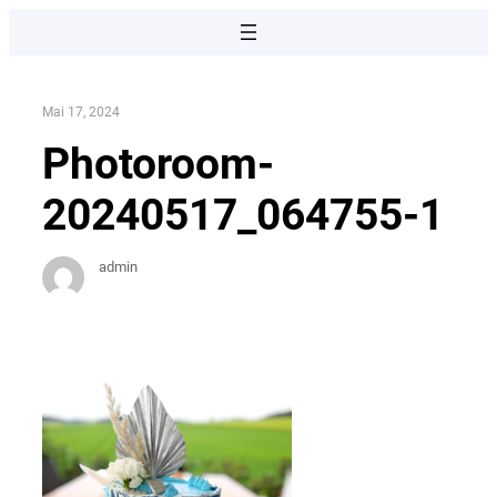
Direkt
zum
Inhalt
wechseln
Mai 17, 2024
Photoroom-
20240517_064755-1
admin